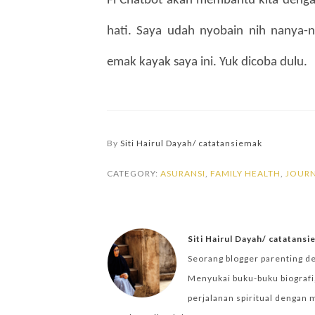
Fi Chatbot akan membantu kita dengan
hati. Saya udah nyobain nih nanya
emak kayak saya ini. Yuk dicoba dulu. 
By
Siti Hairul Dayah/ catatansiemak
CATEGORY:
ASURANSI
,
FAMILY HEALTH
,
JOUR
Siti Hairul Dayah/ catatans
Seorang blogger parenting d
Menyukai buku-buku biografi,
perjalanan spiritual dengan 