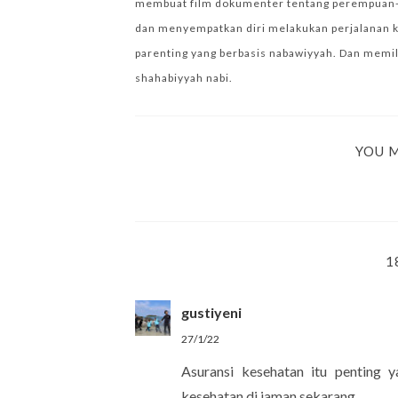
membuat film dokumenter tentang perempuan-per
dan menyempatkan diri melakukan perjalanan k
parenting yang berbasis nabawiyyah. Dan memilik
shahabiyyah nabi.
YOU M
1
gustiyeni
27/1/22
Asuransi kesehatan itu penting 
kesehatan di jaman sekarang.