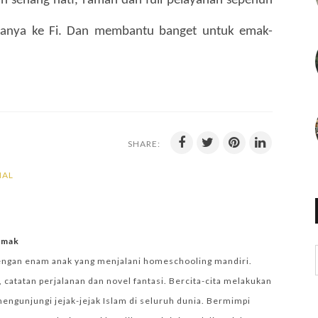
 senang hati, ramah dan full pelayanan sepenuh 
-nanya ke Fi. Dan membantu banget untuk emak-
SHARE:
NAL
iemak
engan enam anak yang menjalani homeschooling mandiri.
 catatan perjalanan dan novel fantasi. Bercita-cita melakukan
mengunjungi jejak-jejak Islam di seluruh dunia. Bermimpi