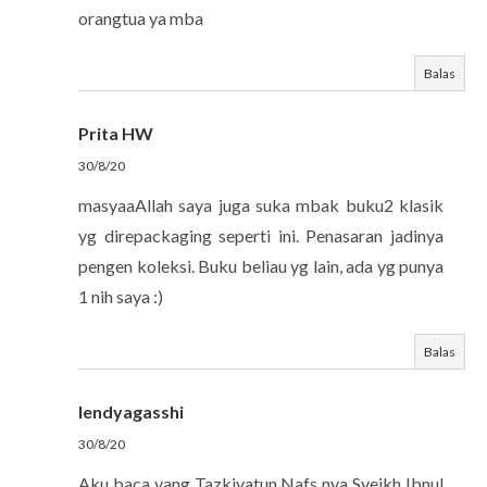
orangtua ya mba
Balas
Prita HW
30/8/20
masyaaAllah saya juga suka mbak buku2 klasik
yg direpackaging seperti ini. Penasaran jadinya
pengen koleksi. Buku beliau yg lain, ada yg punya
1 nih saya :)
Balas
lendyagasshi
30/8/20
Aku baca yang Tazkiyatun Nafs nya Syeikh Ibnul