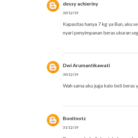
dessy achieriny
30/12/19
Kapasitas hanya 7 kg ya Bun, aku se
nyari penyimpanan beras ukuran seg
Dwi Arumantikawati
30/12/19
Wah sama aku juga kalo beli beras yg
Bonitnotz
31/12/19