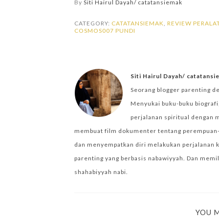
By
Siti Hairul Dayah/ catatansiemak
CATEGORY:
CATATANSIEMAK
,
REVIEW PERAL
COSMOS007 PUNDI
Siti Hairul Dayah/ catatans
Seorang blogger parenting d
Menyukai buku-buku biografi,
perjalanan spiritual dengan 
membuat film dokumenter tentang perempuan-per
dan menyempatkan diri melakukan perjalanan k
parenting yang berbasis nabawiyyah. Dan memilik
shahabiyyah nabi.
YOU M