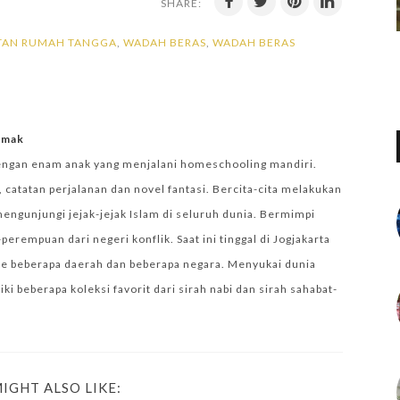
SHARE:
ATAN RUMAH TANGGA
,
WADAH BERAS
,
WADAH BERAS
iemak
engan enam anak yang menjalani homeschooling mandiri.
 catatan perjalanan dan novel fantasi. Bercita-cita melakukan
mengunjungi jejak-jejak Islam di seluruh dunia. Bermimpi
empuan dari negeri konflik. Saat ini tinggal di Jogjakarta
e beberapa daerah dan beberapa negara. Menyukai dunia
i beberapa koleksi favorit dari sirah nabi dan sirah sahabat-
IGHT ALSO LIKE: