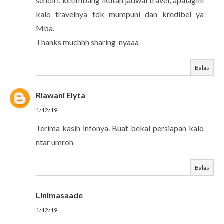
sendiri, ketimbang ikutan jadwal travel, apalagiiii
kalo travelnya tdk mumpuni dan kredibel ya
Mba.
Thanks muchhh sharing-nyaaa
Balas
Riawani Elyta
1/12/19
Terima kasih infonya. Buat bekal persiapan kalo
ntar umroh
Balas
Linimasaade
1/12/19