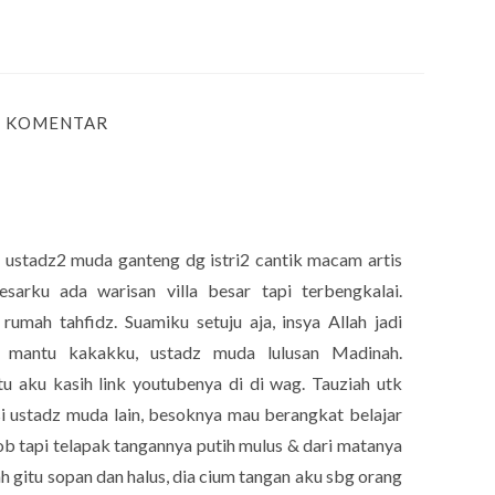
3 KOMENTAR
g ustadz2 muda ganteng dg istri2 cantik macam artis
besarku ada warisan villa besar tapi terbengkalai.
rumah tahfidz. Suamiku setuju aja, insya Allah jadi
a mantu kakakku, ustadz muda lulusan Madinah.
u aku kasih link youtubenya di di wag. Tauziah utk
i ustadz muda lain, besoknya mau berangkat belajar
qob tapi telapak tangannya putih mulus & dari matanya
ah gitu sopan dan halus, dia cium tangan aku sbg orang