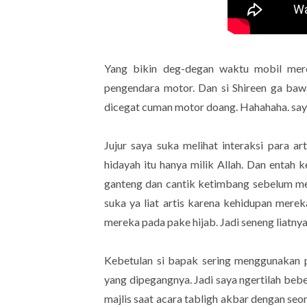
Yang bikin deg-degan waktu mobil mere
pengendara motor. Dan si Shireen ga baw
dicegat cuman motor doang. Hahahaha. saya 
Jujur saya suka melihat interaksi para a
hidayah itu hanya milik Allah. Dan entah 
ganteng dan cantik ketimbang sebelum me
suka ya liat artis karena kehidupan mere
mereka pada pake hijab. Jadi seneng liatny
Kebetulan si bapak sering menggunakan p
yang dipegangnya. Jadi saya ngertilah beber
majlis saat acara tabligh akbar dengan seo