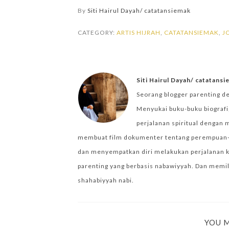
By
Siti Hairul Dayah/ catatansiemak
CATEGORY:
ARTIS HIJRAH
,
CATATANSIEMAK
,
J
Siti Hairul Dayah/ catatans
Seorang blogger parenting d
Menyukai buku-buku biografi,
perjalanan spiritual dengan 
membuat film dokumenter tentang perempuan-per
dan menyempatkan diri melakukan perjalanan k
parenting yang berbasis nabawiyyah. Dan memilik
shahabiyyah nabi.
YOU M