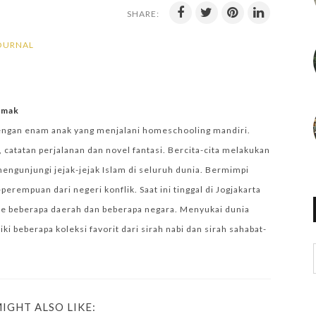
SHARE:
OURNAL
iemak
engan enam anak yang menjalani homeschooling mandiri.
 catatan perjalanan dan novel fantasi. Bercita-cita melakukan
mengunjungi jejak-jejak Islam di seluruh dunia. Bermimpi
empuan dari negeri konflik. Saat ini tinggal di Jogjakarta
e beberapa daerah dan beberapa negara. Menyukai dunia
i beberapa koleksi favorit dari sirah nabi dan sirah sahabat-
IGHT ALSO LIKE: