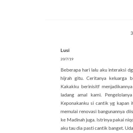
Lusi
20/7/19
Beberapa hari lalu aku interaksi d
hijrah gitu. Ceritanya keluarga 
Kakakku berinisitf menjadikannya 
ladang amal kami. Pengelolany
Keponakanku si cantik yg kapan it
memulai renovasi bangunannya diis
ke Madinah juga. Istrinya pakai ni
aku tau dia pasti cantik banget. Ud