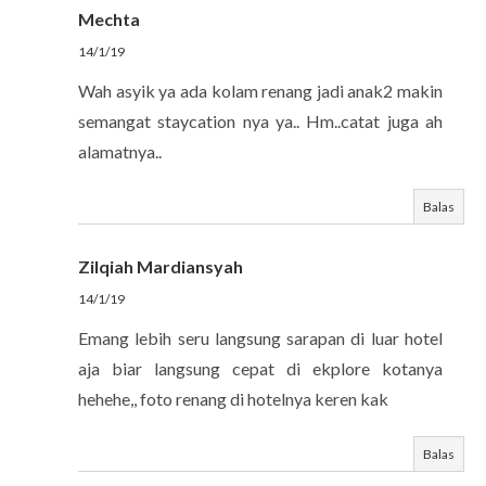
Mechta
14/1/19
Wah asyik ya ada kolam renang jadi anak2 makin
semangat staycation nya ya.. Hm..catat juga ah
alamatnya..
Balas
Zilqiah Mardiansyah
14/1/19
Emang lebih seru langsung sarapan di luar hotel
aja biar langsung cepat di ekplore kotanya
hehehe,, foto renang di hotelnya keren kak
Balas