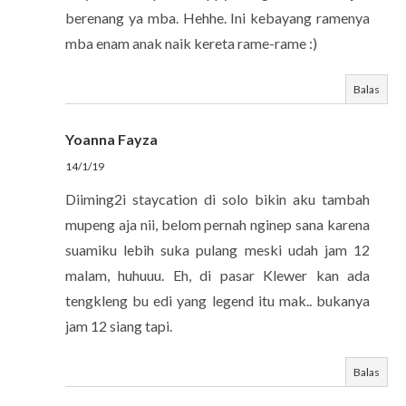
berenang ya mba. Hehhe. Ini kebayang ramenya
mba enam anak naik kereta rame-rame :)
Balas
Yoanna Fayza
14/1/19
Diiming2i staycation di solo bikin aku tambah
mupeng aja nii, belom pernah nginep sana karena
suamiku lebih suka pulang meski udah jam 12
malam, huhuuu. Eh, di pasar Klewer kan ada
tengkleng bu edi yang legend itu mak.. bukanya
jam 12 siang tapi.
Balas