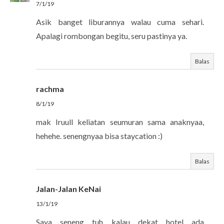
7/1/19
Asik banget liburannya walau cuma sehari.
Apalagi rombongan begitu, seru pastinya ya.
Balas
rachma
8/1/19
mak Iruull keliatan seumuran sama anaknyaa,
hehehe. senengnyaa bisa staycation :)
Balas
Jalan-Jalan KeNai
13/1/19
Saya seneng tuh kalau dekat hotel ada