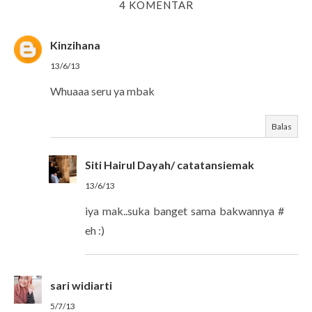
4 KOMENTAR
Kinzihana
13/6/13
Whuaaa seru ya mbak
Balas
Siti Hairul Dayah/ catatansiemak
13/6/13
iya mak..suka banget sama bakwannya #
eh :)
sari widiarti
5/7/13