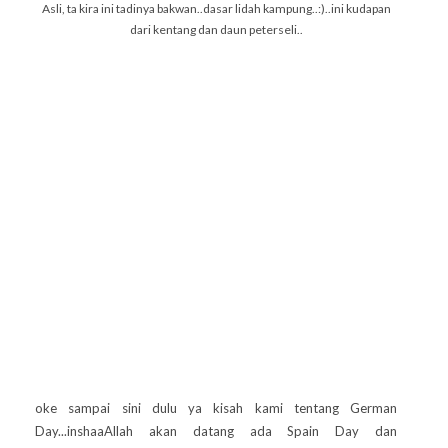
Asli, ta kira ini tadinya bakwan..dasar lidah kampung..:)..ini kudapan
dari kentang dan daun peterseli..
oke sampai sini dulu ya kisah kami tentang German
Day...inshaaAllah akan datang ada Spain Day dan