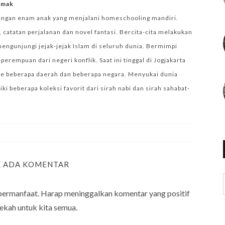
iemak
engan enam anak yang menjalani homeschooling mandiri.
 catatan perjalanan dan novel fantasi. Bercita-cita melakukan
mengunjungi jejak-jejak Islam di seluruh dunia. Bermimpi
empuan dari negeri konflik. Saat ini tinggal di Jogjakarta
e beberapa daerah dan beberapa negara. Menyukai dunia
i beberapa koleksi favorit dari sirah nabi dan sirah sahabat-
K ADA KOMENTAR
bermanfaat. Harap meninggalkan komentar yang positif
ekah untuk kita semua.