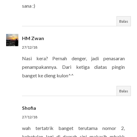
sana :)
Balas
HM Zwan
27/12/18
Nasi kera? Pernah denger, jadi penasaran
penampakannya. Dari ketiga diatas pingin
banget ke dieng kulon^^
Balas
Shofia
27/12/18
wah tertatrik banget terutama nomor 2,
kebetulan lagi di daerah sini...makasih mbakk