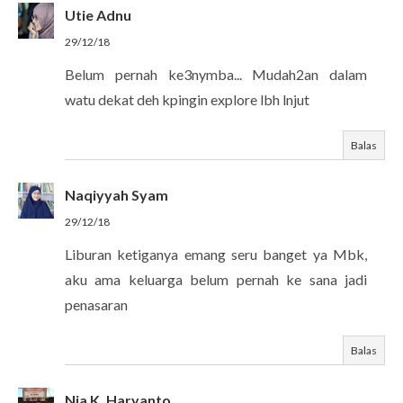
Utie Adnu
29/12/18
Belum pernah ke3nymba... Mudah2an dalam
watu dekat deh kpingin explore lbh lnjut
Balas
Naqiyyah Syam
29/12/18
Liburan ketiganya emang seru banget ya Mbk,
aku ama keluarga belum pernah ke sana jadi
penasaran
Balas
Nia K. Haryanto