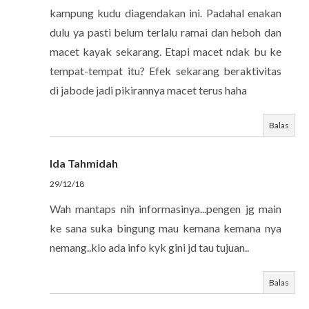
kampung kudu diagendakan ini. Padahal enakan
dulu ya pasti belum terlalu ramai dan heboh dan
macet kayak sekarang. Etapi macet ndak bu ke
tempat-tempat itu? Efek sekarang beraktivitas
di jabode jadi pikirannya macet terus haha
Balas
Ida Tahmidah
29/12/18
Wah mantaps nih informasinya...pengen jg main
ke sana suka bingung mau kemana kemana nya
nemang..klo ada info kyk gini jd tau tujuan..
Balas