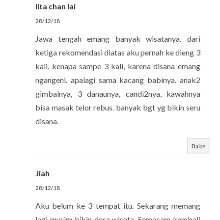
lita chan lai
28/12/18
Jawa tengah emang banyak wisatanya. dari
ketiga rekomendasi diatas aku pernah ke dieng 3
kali. kenapa sampe 3 kali, karena disana emang
ngangeni. apalagi sama kacang babinya. anak2
gimbalnya, 3 danaunya, candi2nya, kawahnya
bisa masak telor rebus. banyak bgt yg bikin seru
disana.
Balas
Jiah
28/12/18
Aku belum ke 3 tempat itu. Sekarang memang
lagi musim bikin desa wisata. Semacam kembali