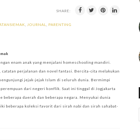
SHARE:
ATANSIEMAK
,
JOURNAL
,
PARENTING
iemak
engan enam anak yang menjalani homeschooling mandiri.
 catatan perjalanan dan novel fantasi. Bercita-cita melakukan
mengunjungi jejak-jejak Islam di seluruh dunia. Bermimpi
empuan dari negeri konflik. Saat ini tinggal di Jogjakarta
e beberapa daerah dan beberapa negara. Menyukai dunia
i beberapa koleksi favorit dari sirah nabi dan sirah sahabat-