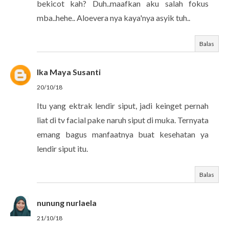
bekicot kah? Duh..maafkan aku salah fokus
mba..hehe.. Aloevera nya kaya'nya asyik tuh..
Balas
Ika Maya Susanti
20/10/18
Itu yang ektrak lendir siput, jadi keinget pernah
liat di tv facial pake naruh siput di muka. Ternyata
emang bagus manfaatnya buat kesehatan ya
lendir siput itu.
Balas
nunung nurlaela
21/10/18