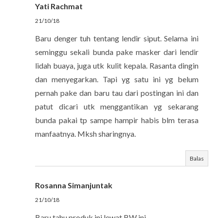
Yati Rachmat
21/10/18
Baru denger tuh tentang lendir siput. Selama ini
seminggu sekali bunda pake masker dari lendir
lidah buaya, juga utk kulit kepala. Rasanta dingin
dan menyegarkan. Tapi yg satu ini yg belum
pernah pake dan baru tau dari postingan ini dan
patut dicari utk menggantikan yg sekarang
bunda pakai tp sampe hampir habis blm terasa
manfaatnya. Mksh sharingnya.
Balas
Rosanna Simanjuntak
21/10/18
Baru tahu produk ini lewat BW ini.