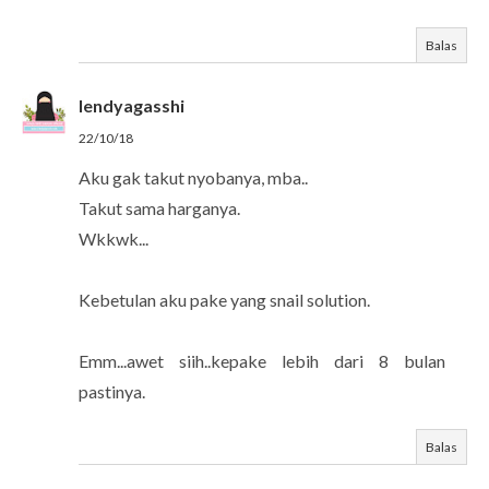
Balas
lendyagasshi
22/10/18
Aku gak takut nyobanya, mba..
Takut sama harganya.
Wkkwk...
Kebetulan aku pake yang snail solution.
Emm...awet siih..kepake lebih dari 8 bulan
pastinya.
Balas