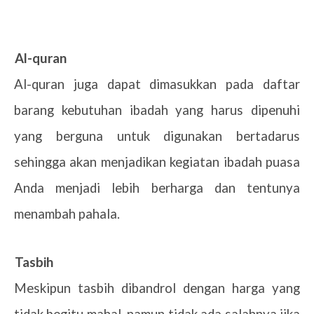
1.
Al-quran
Al-quran juga dapat dimasukkan pada daftar
barang kebutuhan ibadah yang harus dipenuhi
yang berguna untuk digunakan bertadarus
sehingga akan menjadikan kegiatan ibadah puasa
Anda menjadi lebih berharga dan tentunya
menambah pahala.
2.
Tasbih
Meskipun tasbih dibandrol dengan harga yang
tidak begitu mahal, namun tidak ada salahnya jika