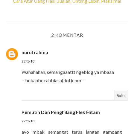
Cara Atur Uang Hasil Jualan, Untung Lebih Maksimal
2 KOMENTAR
nurul rahma
22/1/18
Wahahahah, semangaaattt ngeblog ya mbaaa
--bukanbocahbiasa(dot)com--
Balas
Pemutih Dan Penghilang Flek Hitam
22/1/18
ayo mbak semangat terus jangan gampang