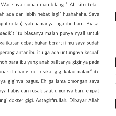
ar saya cuman mau bilang “ Ah situ telat,
 ada dan lebih hebat lagi” huahahaha. Saya
hfirullah), yah namanya juga ibu baru. Biasa,
edikit itu biasanya malah punya nyali untuk
ga ikutan debat bukan berarti ilmu saya sudah
perang antar ibu itu ga ada untungnya kecuali
moh para ibu yang anak balitanya giginya pada
nak itu harus rutin sikat gigi kalau malam” itu
nya giginya bagus. Eh ga lama omongan saya
ginya habis dan rusak saat umurnya baru empat
gi dokter gigi. Astaghfirullah. Dibayar Allah