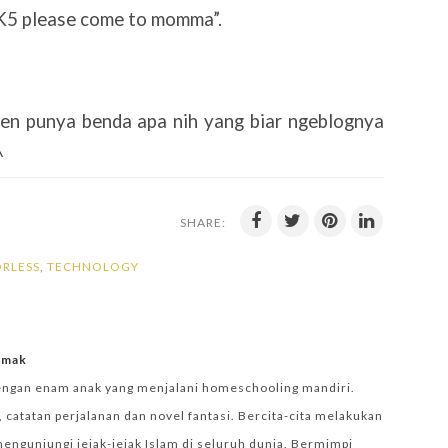
 K5 please come to momma”.
n punya benda apa nih yang biar ngeblognya
^
SHARE:
RLESS
,
TECHNOLOGY
iemak
engan enam anak yang menjalani homeschooling mandiri.
 catatan perjalanan dan novel fantasi. Bercita-cita melakukan
mengunjungi jejak-jejak Islam di seluruh dunia. Bermimpi