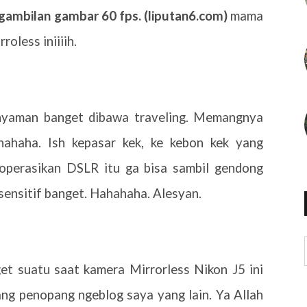
gambilan gambar 60 fps. (liputan6.com)
mama
oless iniiiih.
 nyaman banget dibawa traveling. Memangnya
ahaha. Ish kepasar kek, ke kebon kek yang
ngoperasikan DSLR itu ga bisa sambil gendong
ensitif banget. Hahahaha. Alesyan.
t suatu saat kamera Mirrorless Nikon J5 ini
ng penopang ngeblog saya yang lain. Ya Allah