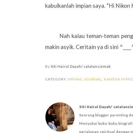
kabulkanlah impian saya. “Hi Nikon
Nah kalau teman-teman penge
makin asyik. Ceritain ya di sini ^____
By
Siti Hairul Dayah/ catatansiemak
CATEGORY:
IMPIAN
,
JOURNAL
,
KAMERA MIRRO
Siti Hairul Dayah/ catatans
Seorang blogger parenting d
Menyukai buku-buku biografi,
perjalanan spiritual dengan 