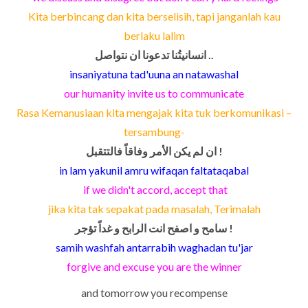
Kita berbincang dan kita berselisih, tapi janganlah kau
berlaku lalim
انسانيتُنا تدعونا ان نتواصل ..
insaniyatuna tad'uuna an natawashal
our humanity invite us to communicate
Rasa Kemanusiaan kita mengajak kita tuk berkomunikasi –
tersambung-
ان لم يكن الأمر وفاقاً فالتتقبل !
in lam yakunil amru wifaqan faltataqabal
if we didn't accord, accept that
jika kita tak sepakat pada masalah, Terimalah
سامح و اصفح انت الرابح و غداً تؤجر !
samih washfah antarrabih waghadan tu'jar
forgive and excuse you are the winner
and tomorrow you recompense