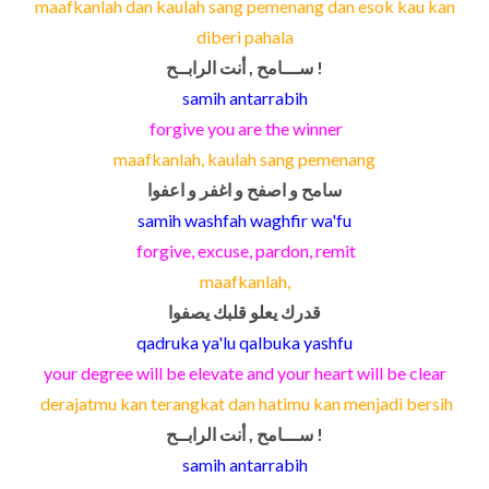
maafkanlah dan kaulah sang pemenang dan esok kau kan
diberi pahala
ســـامح , أنت الرابــح !
samih antarrabih
forgive you are the winner
maafkanlah, kaulah sang pemenang
سامح و اصفح و اغفر و اعفوا
samih washfah waghfir wa'fu
forgive, excuse, pardon, remit
maafkanlah,
قدرك يعلو قلبك يصفوا
qadruka ya'lu qalbuka yashfu
your degree will be elevate and your heart will be clear
derajatmu kan terangkat dan hatimu kan menjadi bersih
ســـامح , أنت الرابــح !
samih antarrabih