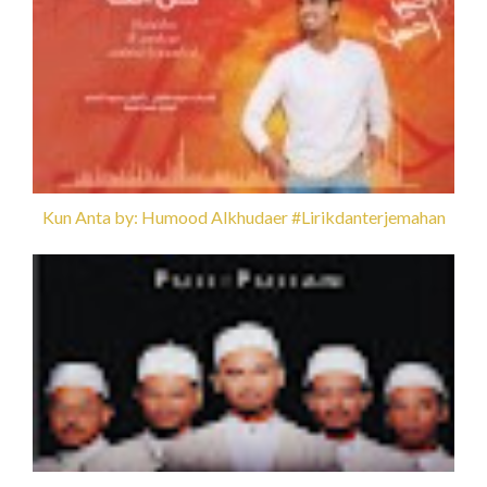
Kun Anta by: Humood Alkhudaer #Lirikdanterjemahan