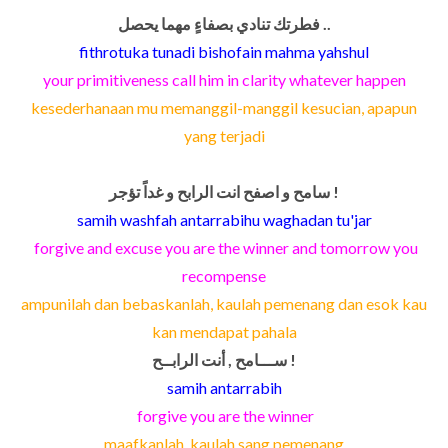
فطرتك تنادي بصفاءٍ مهما يحصل ..
fithrotuka tunadi bishofain mahma yahshul
your primitiveness call him in clarity whatever happen
kesederhanaan mu memanggil-manggil kesucian, apapun
yang terjadi
سامح و اصفح انت الرابح و غداً تؤجر !
samih washfah antarrabihu waghadan tu'jar
forgive and excuse you are the winner and tomorrow you
recompense
ampunilah dan bebaskanlah, kaulah pemenang dan esok kau
kan mendapat pahala
ســـامح , أنت الرابــح !
samih antarrabih
forgive you are the winner
maafkanlah, kaulah sang pemenang