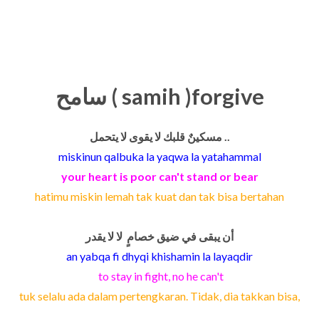
سامح ( samih )
forgive
مسكينٌ قلبك لا يقوى لا يتحمل ..
miskinun qalbuka la yaqwa la yatahammal
your heart is poor can't stand or bear
hatimu miskin lemah tak kuat dan tak bisa bertahan
أن يبقى في ضيق خصامٍ لا لا يقدر
an yabqa fi dhyqi khishamin la layaqdir
to stay in fight, no he can't
tuk selalu ada dalam pertengkaran. Tidak, dia takkan bisa,