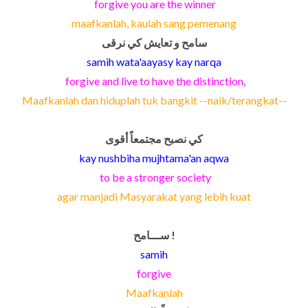
forgive you are the winner
maafkanlah, kaulah sang pemenang
سامح و تعايش كي نرقى
samih wata'aayasy kay narqa
forgive and live to have the distinction,
Maafkanlah dan hiduplah tuk bangkit --naik/terangkat--
كي نصبح مجتمعاً أقوى
kay nushbiha mujhtama'an aqwa
to be a stronger society
agar manjadi Masyarakat yang lebih kuat
ســـامح !
samih
forgive
Maafkanlah