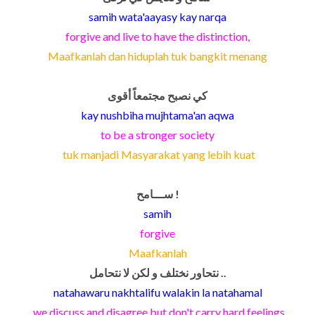
samih wata'aayasy kay narqa
forgive and live to have the distinction,
Maafkanlah dan hiduplah tuk bangkit menang
كي نصبح مجتمعاً أقوى
kay nushbiha mujhtama'an aqwa
to be a stronger society
tuk manjadi Masyarakat yang lebih kuat
ســـامح !
samih
forgive
Maafkanlah
نتحاور نختلف و لكن لا نتحامل ..
natahawaru nakhtalifu walakin la natahamal
we discuss and disagree but don't carry hard feelings