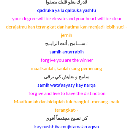
قدرك يعلو قلبك يصفوا
qadruka ya'lu qalbuka yashfu
your degree will be elevate and your heart will be clear
derajatmu kan terangkat dan hatimu kan menjadi lebih suci -
jernih
ســـامح , أنت الرابــح !
samih antarrabih
forgive you are the winner
maafkanlah, kaulah sang pemenang
سامح و تعايش كي نرقى
samih wata'aayasy kay narqa
forgive and live to have the distinction
Maafkanlah dan hiduplah tuk bangkit -menang- naik
terangkat--
كي نصبح مجتمعاً أقوى
kay nushbiha mujhtama'an aqwa