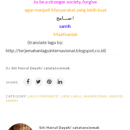
to be a stronger society, forgive
agar manjadi Masyarakat yang lebih kuat
ســـامح !
samih
Maafkanlah
(translate lagu by:
http://terjemahanlaguinternasional.blogspot.co.id)
By
Siti Hairul Dayah/ catatansiemak
SHARE:
CATEGORY:
LAGU INSPIRATIF
,
LIRIK LAGU
,
MAHER ZAIN
,
NASYID
,
SAMIH
Siti Hairul Dayah/ catatansiemak