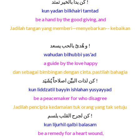
كن يداً بالخير تمتد !
kun yadan bilkhairi tamtad
be a hand by the good giving, and
Jadilah tangan yang memberi—menyebarkan-- kebaikan
و هُدىً بالحب يسعد !
wahudan bilhubbi yas'ad
a guide by the love happy
dan sebagai bimbingan dengan cinta. pastilah bahagia
كن لذات البيِّن اصلاحاً يُشَيَد !
kun liddzatil bayyin ishlahan yusyayyad
be a peacemaker for who disagree
Jadilah pencipta kedamaian tuk orang yang tak setuju
كن لجرح القلب بلسم !
kun lijurhil qalbi balasam
be a remedy for a heart wound,