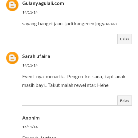
Gulanyagulali.com
14/11/14
sayang banget jauu...jadi kangeeen jogyaaaaa
Balas
Sarah ufaira
14/11/14
Event nya menarik.. Pengen ke sana, tapi anak
masih bayi.. Takut malah rewel ntar. Hehe
Balas
Anonim
15/11/14
Duuuuh, Jogjaaa....