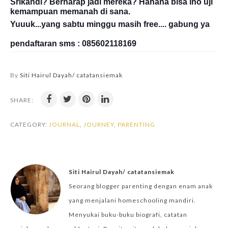
Srikandi? Berharap jadi mereka? Hahaha bisa lho uji
kemampuan memanah di sana.
Yuuuk...yang sabtu minggu masih free.... gabung ya
pendaftaran sms : 085602118169
By
Siti Hairul Dayah/ catatansiemak
SHARE:
CATEGORY:
JOURNAL
,
JOURNEY
,
PARENTING
Siti Hairul Dayah/ catatansiemak
Seorang blogger parenting dengan enam anak
yang menjalani homeschooling mandiri.
Menyukai buku-buku biografi, catatan