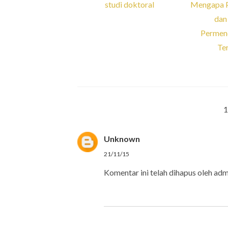
studi doktoral
Mengapa 
dan 
Permen
Te
Unknown
21/11/15
Komentar ini telah dihapus oleh adm