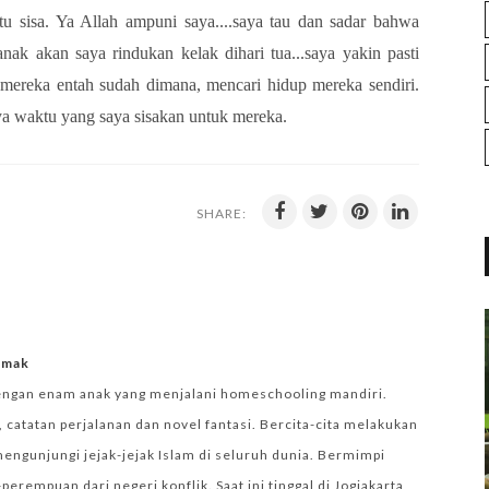
 sisa. Ya Allah ampuni saya....saya tau dan sadar bahwa
k akan saya rindukan kelak dihari tua...saya yakin pasti
mereka entah sudah dimana, mencari hidup mereka sendiri.
ya waktu yang saya sisakan untuk mereka.
SHARE:
iemak
engan enam anak yang menjalani homeschooling mandiri.
 catatan perjalanan dan novel fantasi. Bercita-cita melakukan
mengunjungi jejak-jejak Islam di seluruh dunia. Bermimpi
empuan dari negeri konflik. Saat ini tinggal di Jogjakarta