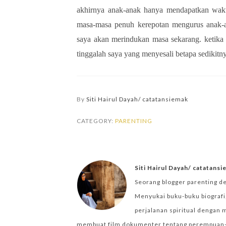
akhirnya anak-anak hanya mendapatkan waktu
masa-masa penuh kerepotan mengurus anak-ana
saya akan merindukan masa sekarang. ketika 
tinggalah saya yang menyesali betapa sedikitn
By
Siti Hairul Dayah/ catatansiemak
CATEGORY:
PARENTING
Siti Hairul Dayah/ catatans
Seorang blogger parenting d
Menyukai buku-buku biografi,
perjalanan spiritual dengan 
membuat film dokumenter tentang perempuan-per