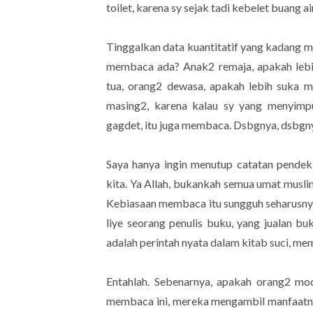
toilet, karena sy sejak tadi kebelet buang air
Tinggalkan data kuantitatif yang kadang me
membaca ada? Anak2 remaja, apakah leb
tua, orang2 dewasa, apakah lebih suka 
masing2, karena kalau sy yang menyimpu
gagdet, itu juga membaca. Dsbgnya, dsbgn
Saya hanya ingin menutup catatan pendek
kita. Ya Allah, bukankah semua umat musli
Kebiasaan membaca itu sungguh seharusnya 
liye seorang penulis buku, yang jualan b
adalah perintah nyata dalam kitab suci, me
Entahlah. Sebenarnya, apakah orang2 mode
membaca ini, mereka mengambil manfaatnya