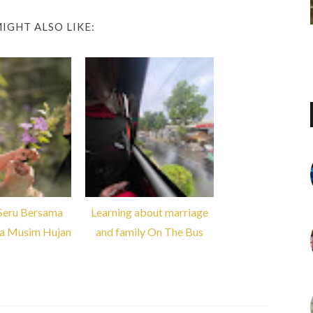
IGHT ALSO LIKE:
Seru Bersama
Learning about marriage
a Musim Hujan
and family On The Bus