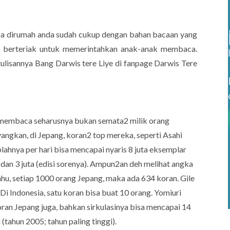
pa dirumah anda sudah cukup dengan bahan bacaan yang
us berteriak untuk memerintahkan anak-anak membaca.
 tulisannya Bang Darwis tere Liye di fanpage Darwis Tere
membaca seharusnya bukan semata2 milik orang
angkan, di Jepang, koran2 top mereka, seperti Asahi
lahnya per hari bisa mencapai nyaris 8 juta eksemplar
), dan 3 juta (edisi sorenya). Ampun2an deh melihat angka
 tahu, setiap 1000 orang Jepang, maka ada 634 koran. Gile
 Di Indonesia, satu koran bisa buat 10 orang. Yomiuri
ran Jepang juga, bahkan sirkulasinya bisa mencapai 14
i (tahun 2005; tahun paling tinggi).