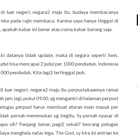
 di luar negeri; negara2 maju itu, budaya membacanya
mereka pada rajin membaca. Karena saya hanya tinggal di
sti, apakah kabar ini benar atau cuma kabar burung saja.
ski datanya tidak update, maka di negara seperti Swis,
 judul bisa mencapai 2 judul per 1000 penduduk. Indonesia
1000 penduduk. Kita lagi2 tertinggal jauh.
di luar negeri; negara2 maju itu perpustakaannya ramai
h jam lagi, pukul 09.00, yg mengantri di halaman perpust
etugas perpust harus membuat aturan main masuk per
tidak pernah menemukan yg begitu. Sy pernah nyasar di
 apa sih? Panjang benar, pagi2 sekali? Seorang petugas
Saya menghela nafas lega, Thx God, sy kira ini antrian ke