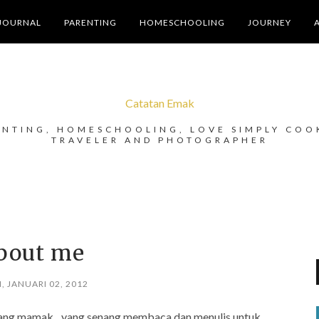
JOURNAL
PARENTING
HOMESCHOOLING
JOURNEY
Catatan Emak
ENTING, HOMESCHOOLING, LOVE SIMPLY COO
TRAVELER AND PHOTOGRAPHER
bout me
, JANUARI 02, 2012
rang mamak....yang senang membaca dan menulis untuk