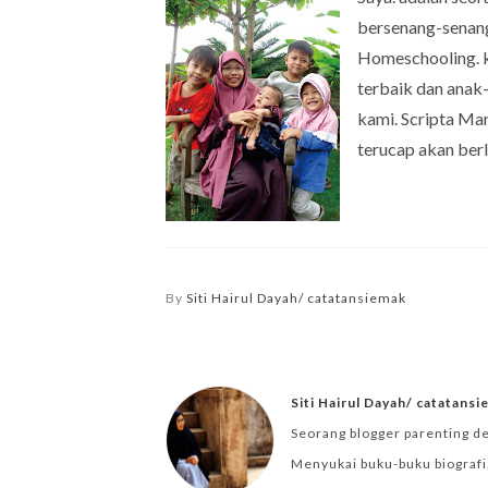
bersenang-senang.
Homeschooling. k
terbaik dan anak-
kami. Scripta Ma
terucap akan ber
By
Siti Hairul Dayah/ catatansiemak
Siti Hairul Dayah/ catatans
Seorang blogger parenting d
Menyukai buku-buku biografi,