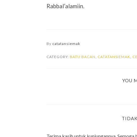
Rabbal’alamiin.
By
catatansiemak
CATEGORY:
BATU BACAN
,
CATATANSIEMAK
,
C
YOU M
TIDA
Terima kasih untuk kunjungannya. Semoga 