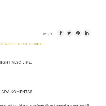
SHARE:
ERITA KESEHARIAN
,
JOURNAL
IGHT ALSO LIKE:
K ADA KOMENTAR
bermanfaat. Harap meninggalkan komentar yang positif