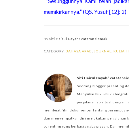
“Sesungguhnya Kami telah jadika
memikirkannya.” (QS. Yusuf [12]: 2)
By
Siti Hairul Dayah/ catatansiemak
CATEGORY:
BAHASA ARAB
,
JOURNAL
,
KULIAH 
Siti Hairul Dayah/ catatans
Seorang blogger parenting d
Menyukai buku-buku biografi,
perjalanan spiritual dengan 
membuat film dokumenter tentang perempuan-per
dan menyempatkan diri melakukan perjalanan k
parenting yang berbasis nabawiyyah. Dan memilik