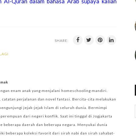
n Al-Quran dalam bahasa Arab supaya kalian
SHARE:
LAGI
iemak
engan enam anak yang menjalani homeschooling mandiri.
 catatan perjalanan dan novel fantasi. Bercita-cita melakukan
mengunjungi jejak-jejak Islam di seluruh dunia. Bermimpi
empuan dari negeri konflik. Saat ini tinggal di Jogjakarta
e beberapa daerah dan beberapa negara. Menyukai dunia
i beberapa koleksi favorit dari sirah nabi dan sirah sahabat-