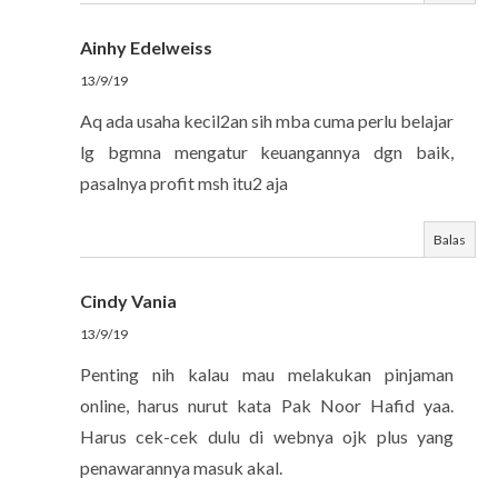
Ainhy Edelweiss
13/9/19
Aq ada usaha kecil2an sih mba cuma perlu belajar
lg bgmna mengatur keuangannya dgn baik,
pasalnya profit msh itu2 aja
Balas
Cindy Vania
13/9/19
Penting nih kalau mau melakukan pinjaman
online, harus nurut kata Pak Noor Hafid yaa.
Harus cek-cek dulu di webnya ojk plus yang
penawarannya masuk akal.