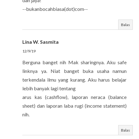
dan jaya!
--bukanbocahbiasa(dot)com--
Balas
Lina W. Sasmita
12/9/19
Berguna banget nih Mak sharingnya. Aku safe
linknya ya. Niat banget buka usaha namun
terkendala ilmu yang kurang. Aku harus belajar
lebih banyak lagi tentang
arus kas (cashflow), laporan neraca (balance
sheet) dan laporan laba rugi (income statement)
nih.
Balas