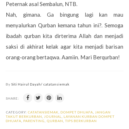
Peternak asal Sembalun, NTB.
Nah, gimana. Ga bingung lagi kan mau
menyalurkan Qurban kemana tahun ini?. Semoga
ibadah qurban kita dirterima Allah dan menjadi
saksi di akhirat kelak agar kita menjadi barisan
orang-orang bertaqwa. Aamiin. Mari Berqurban!
By
Siti Hairul Dayah/ catatansiemak
SHARE:
CATEGORY:
CATATANSIEMAK
,
DOMPET DHUAFA
,
JANGAN
TAKUT BERKURBAN
,
JOURNAL
,
LAYANAN KURBAN DOMPET
DHUAFA
,
PARENTING
,
QURBAN
,
TIPS BERKURBAN