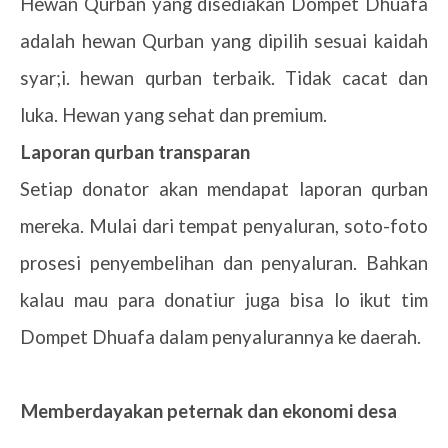
Hewan Qurban yang disediakan Dompet Dhuafa
adalah hewan Qurban yang dipilih sesuai kaidah
syar;i. hewan qurban terbaik. Tidak cacat dan
luka. Hewan yang sehat dan premium.
4.
Laporan qurban transparan
Setiap donator akan mendapat laporan qurban
mereka. Mulai dari tempat penyaluran, soto-foto
prosesi penyembelihan dan penyaluran. Bahkan
kalau mau para donatiur juga bisa lo ikut tim
Dompet Dhuafa dalam penyalurannya ke daerah.
5.
Memberdayakan peternak dan ekonomi desa