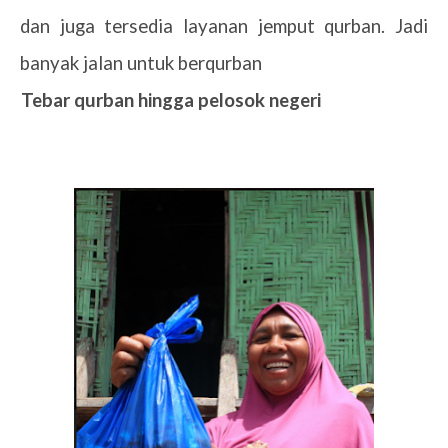
dan juga tersedia layanan jemput qurban. Jadi
banyak jalan untuk berqurban
2.
Tebar qurban hingga pelosok negeri