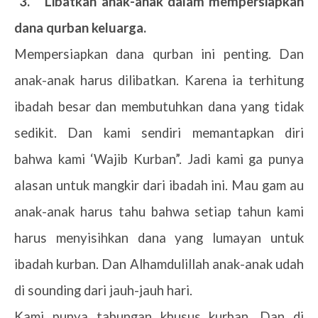
3.
Libatkan anak-anak dalam mempersiapkan
dana qurban keluarga.
Mempersiapkan dana qurban ini penting. Dan
anak-anak harus dilibatkan. Karena ia terhitung
ibadah besar dan membutuhkan dana yang tidak
sedikit. Dan kami sendiri memantapkan diri
bahwa kami ‘Wajib Kurban”. Jadi kami ga punya
alasan untuk mangkir dari ibadah ini. Mau gam au
anak-anak harus tahu bahwa setiap tahun kami
harus menyisihkan dana yang lumayan untuk
ibadah kurban. Dan Alhamdulillah anak-anak udah
di sounding dari jauh-jauh hari.
Kami punya tabungan khusus kurban. Dan di