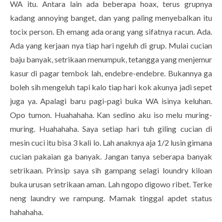
WA itu. Antara lain ada beberapa hoax, terus grupnya
kadang annoying banget, dan yang paling menyebalkan itu
tocix person. Eh emang ada orang yang sifatnya racun. Ada.
Ada yang kerjaan nya tiap hari ngeluh di grup. Mulai cucian
baju banyak, setrikaan menumpuk, tetangga yang menjemur
kasur di pagar tembok lah, endebre-endebre. Bukannya ga
boleh sih mengeluh tapi kalo tiap hari kok akunya jadi sepet
juga ya. Apalagi baru pagi-pagi buka WA isinya keluhan.
Opo tumon. Huahahaha. Kan sedino aku iso melu muring-
muring. Huahahaha. Saya setiap hari tuh giling cucian di
mesin cuci itu bisa 3 kali lo. Lah anaknya aja 1/2 lusin gimana
cucian pakaian ga banyak. Jangan tanya seberapa banyak
setrikaan. Prinsip saya sih gampang selagi loundry kiloan
buka urusan setrikaan aman. Lah ngopo digowo ribet. Terke
neng laundry we rampung. Mamak tinggal apdet status
hahahaha.