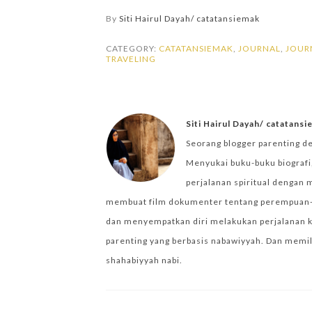
By
Siti Hairul Dayah/ catatansiemak
CATEGORY:
CATATANSIEMAK
,
JOURNAL
,
JOUR
TRAVELING
Siti Hairul Dayah/ catatans
Seorang blogger parenting d
Menyukai buku-buku biografi,
perjalanan spiritual dengan 
membuat film dokumenter tentang perempuan-per
dan menyempatkan diri melakukan perjalanan k
parenting yang berbasis nabawiyyah. Dan memilik
shahabiyyah nabi.