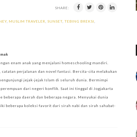
SHARE:
NEY
,
MUSLIM TRAVELER
,
SUNSET
,
TEBING BREKSI
,
iemak
engan enam anak yang menjalani homeschooling mandiri.
 catatan perjalanan dan novel fantasi. Bercita-cita melakukan
mengunjungi jejak-jejak Islam di seluruh dunia. Bermimpi
empuan dari negeri konflik. Saat ini tinggal di Jogjakarta
e beberapa daerah dan beberapa negara. Menyukai dunia
i beberapa koleksi favorit dari sirah nabi dan sirah sahabat-