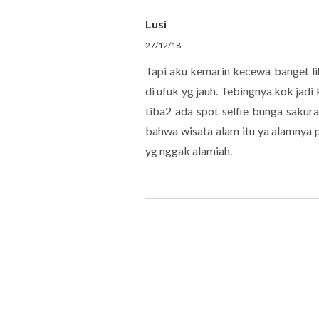
Lusi
27/12/18
Tapi aku kemarin kecewa banget lih
di ufuk yg jauh. Tebingnya kok jadi
tiba2 ada spot selfie bunga sakur
bahwa wisata alam itu ya alamnya
yg nggak alamiah.