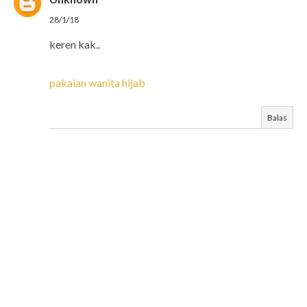
28/1/18
keren kak..
pakaian wanita hijab
Balas