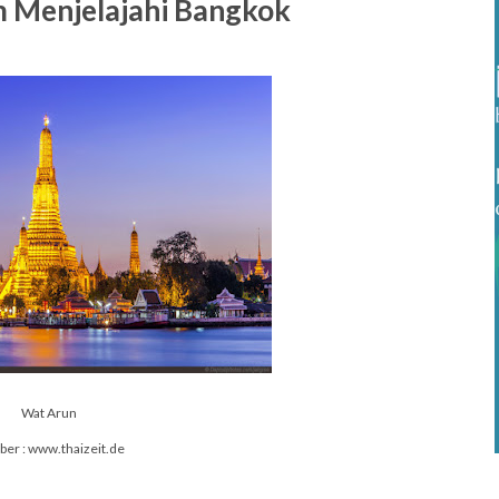
m Menjelajahi Bangkok
Wat Arun
er : www.thaizeit.de