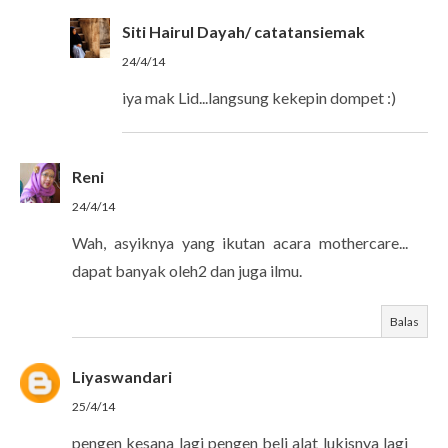
Siti Hairul Dayah/ catatansiemak
24/4/14
iya mak Lid...langsung kekepin dompet :)
Reni
24/4/14
Wah, asyiknya yang ikutan acara mothercare...
dapat banyak oleh2 dan juga ilmu.
Balas
Liyaswandari
25/4/14
pengen kesana lagi pengen beli alat lukisnya lagi