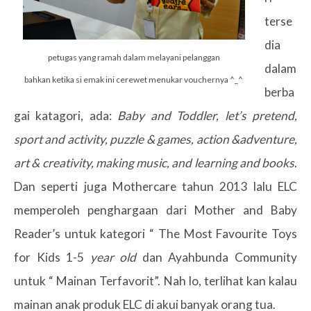
terse
dia
petugas yang ramah dalam melayani pelanggan
dalam
bahkan ketika si emak ini cerewet menukar vouchernya ^_^
berba
gai katagori, ada:
Baby and Toddler, let’s pretend,
sport and activity, puzzle & games, action &adventure,
art & creativity, making music, and learning and books
.
Dan seperti juga Mothercare tahun 2013 lalu ELC
memperoleh penghargaan dari Mother and Baby
Reader’s untuk kategori “ The Most Favourite Toys
for Kids 1-5
year old
dan Ayahbunda Community
untuk “ Mainan Terfavorit”. Nah lo, terlihat kan kalau
mainan anak produk ELC di akui banyak orang tua.