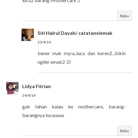
lucu2 barang Mothercare :)
Balas
Siti Hairul Dayah/ catatansiemak
23/4/14
bener mak myra..lucu dan keren2...bikin
ngiler emak2 :D
Lidya Fitrian
24/4/14
gak tahan kalau ke mothercare, barang-
barangnya lucuuuuu
Balas