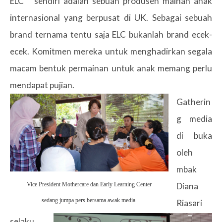
ELC sendiri adalah sebuah produsen mainan anak
internasional yang berpusat di UK. Sebagai sebuah
brand ternama tentu saja ELC bukanlah brand ecek-
ecek. Komitmen mereka untuk menghadirkan segala
macam bentuk permainan untuk anak memang perlu
mendapat pujian.
Gatherin
g media
di buka
oleh
mbak
Vice President Mothercare dan Early Learning Center
Diana
sedang jumpa pers bersama awak media
Riasari
selaku