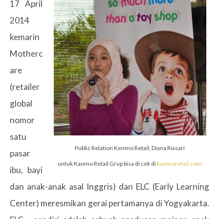
17 April
2014
kemarin
Motherc
are
(retailer
global
nomor
satu
Public Relation Kenmo Retail, Diana Riasari
pasar
untuk Kanmo Retail Grup bisa di cek di
kanmoretail.com
ibu, bayi
dan anak-anak asal Inggris) dan ELC (Early Learning
Center) meresmikan gerai pertamanya di Yogyakarta.