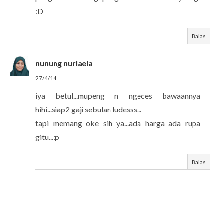
:D
Balas
nunung nurlaela
27/4/14
iya betul...mupeng n ngeces bawaannya
hihi...siap2 gaji sebulan ludesss...
tapi memang oke sih ya...ada harga ada rupa
gitu...:p
Balas