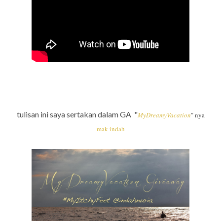
tulisan ini saya sertakan dalam GA "
MyDreamyVacation
" nya
mak indah