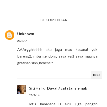
13 KOMENTAR
Unknown
28/2/14
AAArgghhhhhh aku juga mau kesana! yuk
bareng2, mba gendong saya ya!! saya maunya
gratisan sihh, hehehe!!
Balas
Siti Hairul Dayah/ catatansiemak
28/2/14
let's hahahaha...:0 aku juga pengen