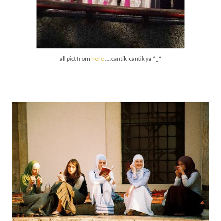
all pict from
here
....cantik-cantik ya ^_^