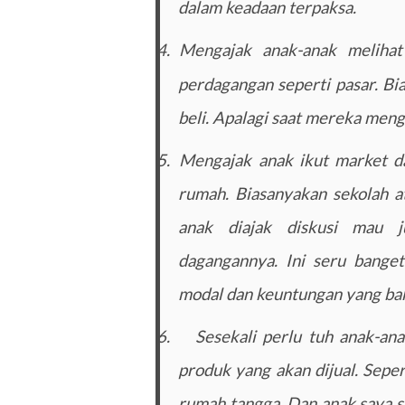
dalam keadaan terpaksa.
4.
Mengajak anak-anak melihat 
perdagangan seperti pasar. Bi
beli. Apalagi saat mereka men
5.
Mengajak anak ikut market da
rumah. Biasanyakan sekolah a
anak diajak diskusi mau j
dagangannya. Ini seru banget
modal dan keuntungan yang bak
6.
Sesekali perlu tuh anak-an
produk yang akan dijual. Seper
rumah tangga. Dan anak saya su