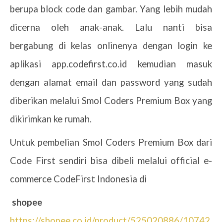
berupa
block
code dan gambar. Yang lebih mudah
dicerna oleh anak-anak. Lalu nanti bisa
bergabung di kelas onlinenya dengan login ke
aplikasi app.codefirst.co.id kemudian masuk
dengan alamat email dan password yang sudah
diberikan melalui Smol Coders Premium Box yang
dikirimkan ke rumah.
Untuk pembelian
Smol Coders Premium Box dari
Code First sendiri bisa dibeli melalui
official
e-
com
merc
e
CodeFirst
Indonesia di
shopee
https://shopee.co.id/product/525020886/10742