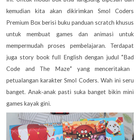
kemudian kita akan dikirimkan
Smol Coders
Premium Box
berisi buku panduan scratch khusus
untuk membuat games dan animasi untuk
mempermudah proses pembelajaran. Terdapat
juga story book full English dengan judul “
Bad
Co
de and The Ma
z
e
” yang menceritakan
petualangan karakter Smol Coders.
Wah ini seru
banget. Anak-anak pasti suka banget bikin
mini
games
kayak gini.