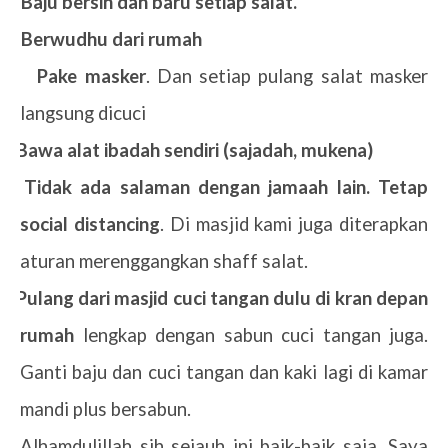
1.
Baju bersih dan baru setiap salat.
2.
Berwudhu dari rumah
3.
Pake masker
. Dan setiap pulang salat masker
langsung dicuci
Bawa alat ibadah sendiri (sajadah, mukena)
4.
Tidak ada salaman dengan jamaah lain. Tetap
social distancing
. Di masjid kami juga diterapkan
aturan merenggangkan shaff salat.
5.
Pulang dari masjid cuci tangan dulu di kran depan
rumah
lengkap dengan sabun cuci tangan juga.
Ganti baju dan cuci tangan dan kaki lagi di kamar
mandi plus bersabun.
Alhamdulillah sih sejauh ini baik-baik saja. Saya