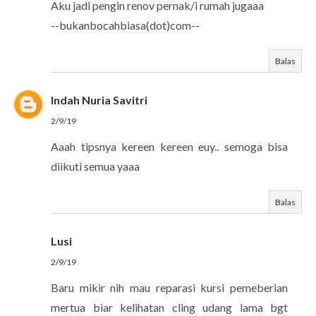
Aku jadi pengin renov pernak/i rumah jugaaa
--bukanbocahbiasa(dot)com--
Balas
Indah Nuria Savitri
2/9/19
Aaah tipsnya kereen kereen euy.. semoga bisa
diikuti semua yaaa
Balas
Lusi
2/9/19
Baru mikir nih mau reparasi kursi pemeberian
mertua biar kelihatan cling udang lama bgt