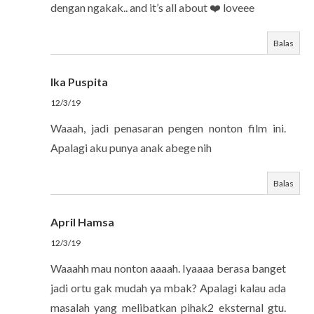
dengan ngakak.. and it’s all about ❤️ loveee
Balas
Ika Puspita
12/3/19
Waaah, jadi penasaran pengen nonton film ini.
Apalagi aku punya anak abege nih
Balas
April Hamsa
12/3/19
Waaahh mau nonton aaaah. Iyaaaa berasa banget
jadi ortu gak mudah ya mbak? Apalagi kalau ada
masalah yang melibatkan pihak2 eksternal gtu.