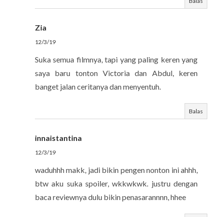
Balas
Zia
12/3/19
Suka semua filmnya, tapi yang paling keren yang
saya baru tonton Victoria dan Abdul, keren
banget jalan ceritanya dan menyentuh.
Balas
innaistantina
12/3/19
waduhhh makk, jadi bikin pengen nonton ini ahhh,
btw aku suka spoiler, wkkwkwk. justru dengan
baca reviewnya dulu bikin penasarannnn, hhee