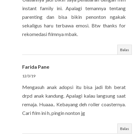
instant family ini. Apalagi temannya tentang
parenting dan bisa bikin penonton ngakak
sekaligus haru terbawa emosi. Btw thanks for
rekomedasi filmnya mbak.
Balas
Farida Pane
12/3/19
Mengasuh anak adopsi itu bisa jadi lbh berat
drpd anak kandung. Apalagi kalau langsung saat
remaja. Huaaa.. Kebayang deh roller coasternya.
Cari film ini h, pingin nonton jg
Balas