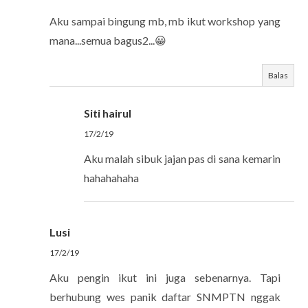
Aku sampai bingung mb, mb ikut workshop yang
mana...semua bagus2...😀
Balas
Siti hairul
17/2/19
Aku malah sibuk jajan pas di sana kemarin
hahahahaha
Lusi
17/2/19
Aku pengin ikut ini juga sebenarnya. Tapi
berhubung wes panik daftar SNMPTN nggak