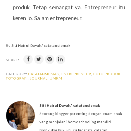
produk. Tetap semangat ya. Entrepreneur itu
keren lo. Salam entrepreneur.
By
Siti Hairul Dayah/ catatansiemak
SHARE:
CATEGORY:
CATATANSIEMAK
,
ENTREPRENEUR
,
FOTO PRODUK
,
FOTOGRAFI
,
JOURNAL
,
UMKM
Siti Hairul Dayah/ catatansiemak
Seorang blogger parenting dengan enam anak
yang menjalani homeschooling mandiri.
Menyukai buku-buku biografi, catatan