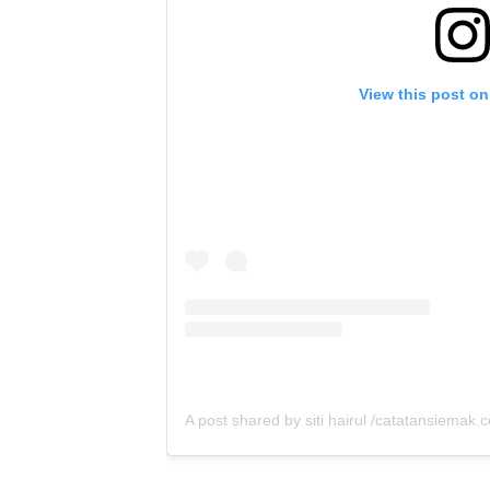
View this post on
A post shared by siti hairul /catatansiemak.