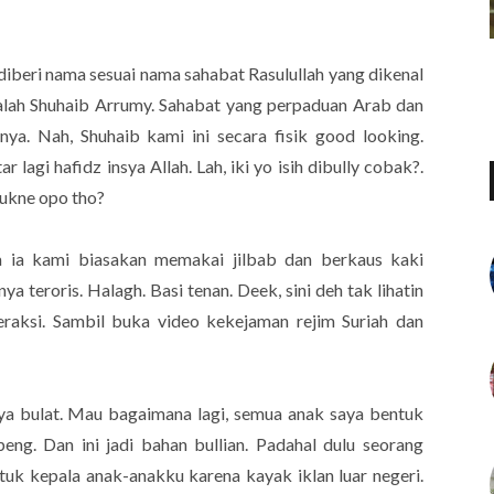
i diberi nama sesuai nama sahabat Rasulullah yang dikenal
ialah Shuhaib Arrumy. Sahabat yang perpaduan Arab dan
a. Nah, Shuhaib kami ini secara fisik good looking.
agi hafidz insya Allah. Lah, iki yo isih dibully cobak?.
lukne opo tho?
na ia kami biasakan memakai jilbab dan berkaus kaki
 teroris. Halagh. Basi tenan. Deek, sini deh tak lihatin
raksi. Sambil buka video kekejaman rejim Suriah dan
ya bulat. Mau bagaimana lagi, semua anak saya bentuk
ng. Dan ini jadi bahan bullian. Padahal dulu seorang
tuk kepala anak-anakku karena kayak iklan luar negeri.