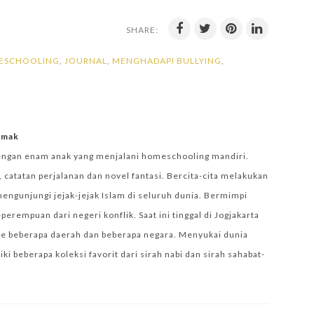
SHARE:
ESCHOOLING
,
JOURNAL
,
MENGHADAPI BULLYING
,
iemak
engan enam anak yang menjalani homeschooling mandiri.
 catatan perjalanan dan novel fantasi. Bercita-cita melakukan
mengunjungi jejak-jejak Islam di seluruh dunia. Bermimpi
empuan dari negeri konflik. Saat ini tinggal di Jogjakarta
e beberapa daerah dan beberapa negara. Menyukai dunia
i beberapa koleksi favorit dari sirah nabi dan sirah sahabat-