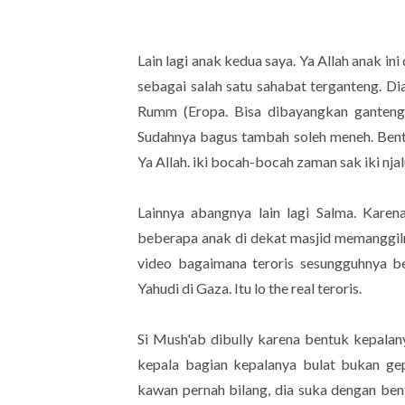
Lain lagi anak kedua saya. Ya Allah anak in
sebagai salah satu sahabat terganteng. D
Rumm (Eropa. Bisa dibayangkan gantengny
Sudahnya bagus tambah soleh meneh. Bentar l
Ya Allah. iki bocah-bocah zaman sak iki nja
Lainnya abangnya lain lagi Salma. Kare
beberapa anak di dekat masjid memanggilnya
video bagaimana teroris sesungguhnya be
Yahudi di Gaza. Itu lo the real teroris.
Si Mush'ab dibully karena bentuk kepalan
kepala bagian kepalanya bulat bukan gepe
kawan pernah bilang, dia suka dengan ben