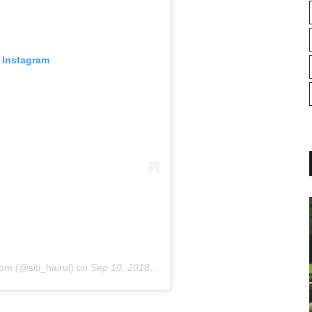
 Instagram
com (@siti_hairul)
on
Sep 10, 2018 at 6:23pm PDT