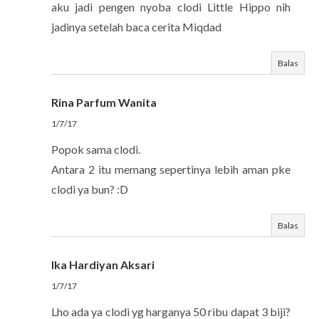
aku jadi pengen nyoba clodi Little Hippo nih
jadinya setelah baca cerita Miqdad
Balas
Rina Parfum Wanita
1/7/17
Popok sama clodi.
Antara 2 itu memang sepertinya lebih aman pke
clodi ya bun? :D
Balas
Ika Hardiyan Aksari
1/7/17
Lho ada ya clodi yg harganya 50 ribu dapat 3 biji?