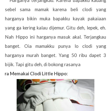
8.
Harganya terjangkau. Karena bapakku kadang
sebel sama mamak karena beli clodi yang
harganya bikin muka bapakku kayak pakaiaan
yang ga kering kalau dijemur. Gitu deh, lepek, eh.
Nah Hippo ini harganya masuk akal. Terjangkau
banget. Oia mamakku punya lo clodi yang
harganya murah banget. Yang 50 ribu dapet 3
bijik. Tapi gitu deh, di bokong rasanya
Cara Memakai Clodi Little Hippo: