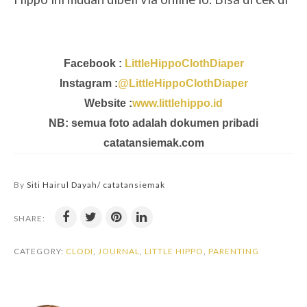
Facebook :
LittleHippoClothDiaper
Instagram :
@LittleHippoClothDiaper
Website :
www.littlehippo.id
NB: semua foto adalah dokumen pribadi
catatansiemak.com
By
Siti Hairul Dayah/ catatansiemak
SHARE:
CATEGORY:
CLODI
,
JOURNAL
,
LITTLE HIPPO
,
PARENTING