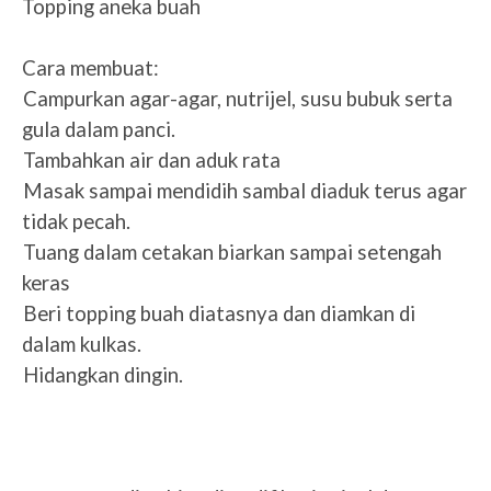
Topping aneka buah
Cara membuat:
1.
Campurkan agar-agar, nutrijel, susu bubuk serta
gula dalam panci.
2.
Tambahkan air dan aduk rata
3.
Masak sampai mendidih sambal diaduk terus agar
tidak pecah.
4.
Tuang dalam cetakan biarkan sampai setengah
keras
5.
Beri topping buah diatasnya dan diamkan di
dalam kulkas.
6.
Hidangkan dingin.