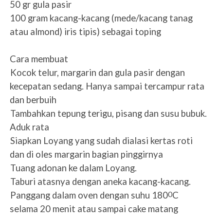
50 gr gula pasir
100 gram kacang-kacang (mede/kacang tanag
atau almond) iris tipis) sebagai toping
Cara membuat
1.
Kocok telur, margarin dan gula pasir dengan
kecepatan sedang. Hanya sampai tercampur rata
dan berbuih
2.
Tambahkan tepung terigu, pisang dan susu bubuk.
Aduk rata
3.
Siapkan Loyang yang sudah dialasi kertas roti
dan di oles margarin bagian pinggirnya
4.
Tuang adonan ke dalam Loyang.
5.
Taburi atasnya dengan aneka kacang-kacang.
6.
Panggang dalam oven dengan suhu 180
0
C
selama 20 menit atau sampai cake matang