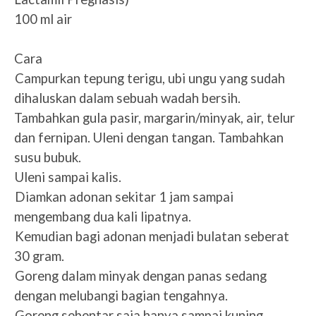
100 ml air
Cara
1.
Campurkan tepung terigu, ubi ungu yang sudah
dihaluskan dalam sebuah wadah bersih.
Tambahkan gula pasir, margarin/minyak, air, telur
dan fernipan. Uleni dengan tangan. Tambahkan
susu bubuk.
2.
Uleni sampai kalis.
3.
Diamkan adonan sekitar 1 jam sampai
mengembang dua kali lipatnya.
4.
Kemudian bagi adonan menjadi bulatan seberat
30 gram.
5.
Goreng dalam minyak dengan panas sedang
dengan melubangi bagian tengahnya.
6.
Goreng sebentar saja hanya sampai kuning