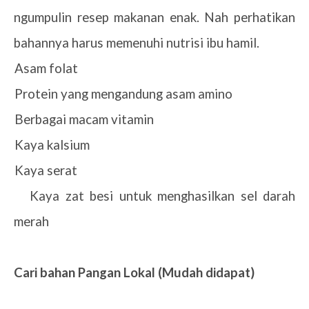
ngumpulin resep makanan enak. Nah perhatikan
bahannya harus memenuhi nutrisi ibu hamil.
1.
Asam folat
2.
Protein yang mengandung asam amino
3.
Berbagai macam vitamin
4.
Kaya kalsium
5.
Kaya serat
6.
Kaya zat besi untuk menghasilkan sel darah
merah
Cari bahan Pangan Lokal (Mudah didapat)