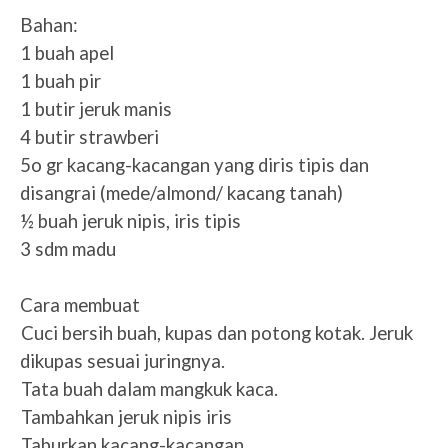
Bahan:
1 buah apel
1 buah pir
1 butir jeruk manis
4 butir strawberi
5o gr kacang-kacangan yang diris tipis dan
disangrai (mede/almond/ kacang tanah)
½ buah jeruk nipis, iris tipis
3 sdm madu
Cara membuat
1.
Cuci bersih buah, kupas dan potong kotak. Jeruk
dikupas sesuai juringnya.
2.
Tata buah dalam mangkuk kaca.
3.
Tambahkan jeruk nipis iris
4.
Taburkan kacang-kacangan