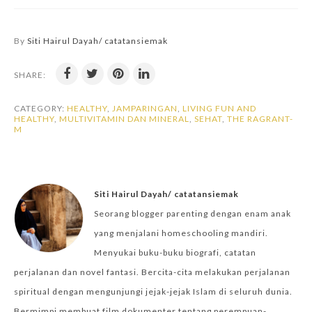
By
Siti Hairul Dayah/ catatansiemak
SHARE:
CATEGORY:
HEALTHY
,
JAMPARINGAN
,
LIVING FUN AND
HEALTHY
,
MULTIVITAMIN DAN MINERAL
,
SEHAT
,
THE RAGRANT-
M
Siti Hairul Dayah/ catatansiemak
Seorang blogger parenting dengan enam anak
yang menjalani homeschooling mandiri.
Menyukai buku-buku biografi, catatan
perjalanan dan novel fantasi. Bercita-cita melakukan perjalanan
spiritual dengan mengunjungi jejak-jejak Islam di seluruh dunia.
Bermimpi membuat film dokumenter tentang perempuan-