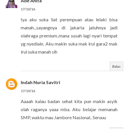
Ade Anita
17/10/16
Iya aku suka liat perempuan atau lelaki bisa
manah...sayangnya di jakarta jatuhnya jadi
olahraga premium..mana susah lagi nyari tempat
yg nyediain. Aku makin suka mak irul gara2 mak
irul suka manah sih
Balas
Indah Nuria Savitri
17/10/16
Aaaah kalau badan sehat kita pun makin asyik
olah raganya yaaa mba. Aku belajar memanah
SMP, waktu mau Jambore Nasional.. Seruuu