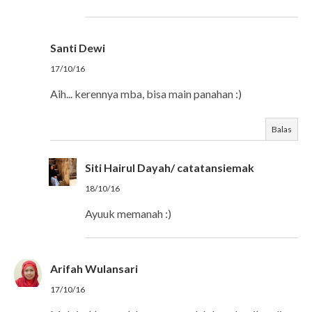
Santi Dewi
17/10/16
Aih... kerennya mba, bisa main panahan :)
Balas
Siti Hairul Dayah/ catatansiemak
18/10/16
Ayuuk memanah :)
Arifah Wulansari
17/10/16