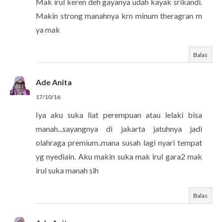
Mak irul keren deh gayanya udah kayak srikandi.
Makin strong manahnya krn minum theragran m
ya mak
Balas
Ade Anita
17/10/16
Iya aku suka liat perempuan atau lelaki bisa
manah...sayangnya di jakarta jatuhnya jadi
olahraga premium..mana susah lagi nyari tempat
yg nyediain. Aku makin suka mak irul gara2 mak
irul suka manah sih
Balas