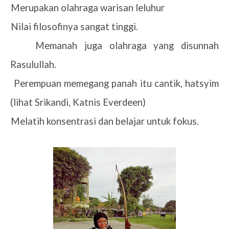
1.
Merupakan olahraga warisan leluhur
2.
Nilai filosofinya sangat tinggi.
3.
Memanah juga olahraga yang disunnah
Rasulullah.
4.
Perempuan memegang panah itu cantik, hatsyim
(lihat Srikandi, Katnis Everdeen)
5.
Melatih konsentrasi dan belajar untuk fokus.