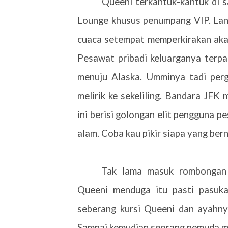
Queeni terkantuk-kantuk di 
Lounge khusus penumpang VIP. Lang
cuaca setempat memperkirakan akan
Pesawat pribadi keluarganya terpa
menuju Alaska. Umminya tadi per
melirik ke sekeliling. Bandara JFK
ini berisi golongan elit pengguna
alam. Coba kau pikir siapa yang ber
Tak lama masuk rombongan 
Queeni menduga itu pasti pasuka
seberang kursi Queeni dan ayahny
Sampai kemudian seorang pemuda m