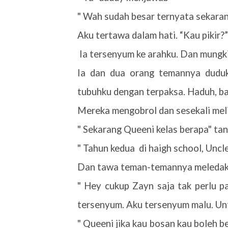
" Wah sudah besar ternyata sekara
Aku tertawa dalam hati. “Kau pikir?”
Ia tersenyum ke arahku. Dan mungk
Ia dan dua orang temannya dudu
tubuhku dengan terpaksa. Haduh, bat
Mereka mengobrol dan sesekali mel
" Sekarang Queeni kelas berapa" ta
" Tahun kedua
di haigh school, Unc
Dan tawa teman-temannya meledak.
" Hey cukup Zayn saja tak perlu p
tersenyum. Aku tersenyum malu. Un
" Queeni jika kau bosan kau boleh be