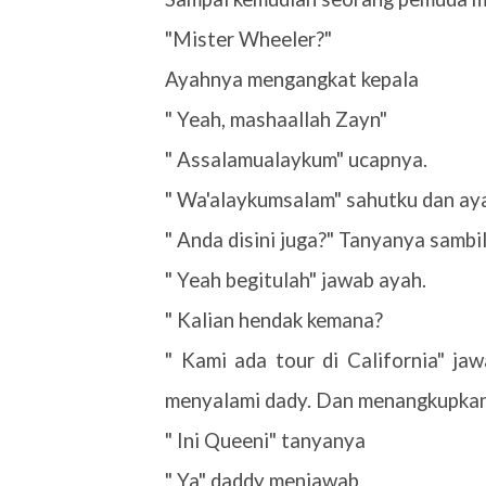
"Mister Wheeler?"
Ayahnya mengangkat kepala
" Yeah, mashaallah Zayn"
" Assalamualaykum" ucapnya.
" Wa'alaykumsalam" sahutku dan ay
" Anda disini juga?" Tanyanya sambi
" Yeah begitulah" jawab ayah.
" Kalian hendak kemana?
" Kami ada tour di California" j
menyalami dady. Dan menangkupkan
" Ini Queeni" tanyanya
" Ya" daddy menjawab