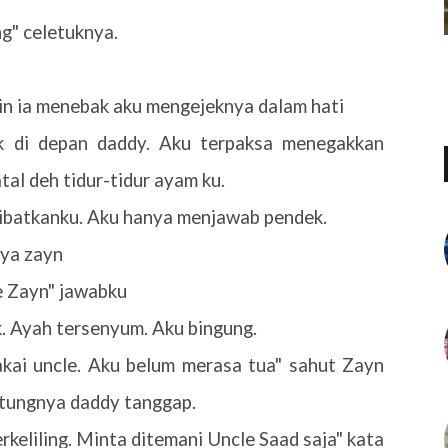
ng" celetuknya.
in ia menebak aku mengejeknya dalam hati
k di depan daddy. Aku terpaksa menegakkan
al deh tidur-tidur ayam ku.
ibatkanku. Aku hanya menjawab pendek.
nya zayn
le Zayn" jawabku
 Ayah tersenyum. Aku bingung.
akai uncle. Aku belum merasa tua" sahut Zayn
tungnya daddy tanggap.
rkeliling. Minta ditemani Uncle Saad saja" kata