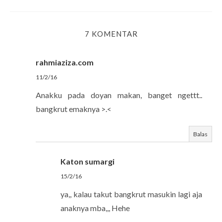
7 KOMENTAR
rahmiaziza.com
11/2/16
Anakku pada doyan makan, banget ngettt..
bangkrut emaknya >.<
Balas
Katon sumargi
15/2/16
ya,, kalau takut bangkrut masukin lagi aja
anaknya mba,,, Hehe