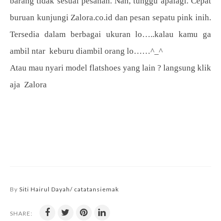
barang tidak sesuai pesanan. Nah, tunggu apalagi. Cepat
buruan kunjungi Zalora.co.id dan pesan sepatu pink inih.
Tersedia dalam berbagai ukuran lo…..kalau kamu ga
ambil ntar keburu diambil orang lo……^_^
Atau mau nyari model flatshoes yang lain ? langsung klik
aja Zalora
By
Siti Hairul Dayah/ catatansiemak
SHARE: