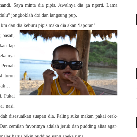
ndi. Saya minta dia pipis. Awalnya dia ga ngerti. Lama
dulu” jongkoklah doi dan langsung pup.
km dan dia keburu pipis maka dia akan ‘laporan’
 basah,
kan lap
ekatnya
. Pernah
i turun
bapak…
. Pakai
i nasi,
ah disesuaikan suapan dia. Paling suka makan pakai orak-
 Dan cemilan favoritnya adalah jeruk dan pudding alias agar-
alas harus bikin pudding yang aneka rupa.