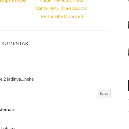
Rantai NPD (Narscissistic
Personality Disorder)
2 KOMENTAR
el2 jadinya....hehe
Balas
nsiemak
..hahaha