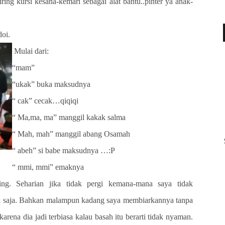
ing kursi kesana-kemari sebagai alat bantu..pinter ya anak-
doi.
Mulai dari:
“mam”
“ukak” buka maksudnya
“ cak” cecak…qiqiqi
“ Ma,ma, ma” manggil kakak salma
“ Mah, mah” manggil abang Osamah
“ abeh” si babe maksudnya …:P
“ mmi, mmi” emaknya
ining. Seharian jika tidak pergi kemana-mana saya tidak
 saja. Bahkan malampun kadang saya membiarkannya tanpa
rena dia jadi terbiasa kalau basah itu berarti tidak nyaman.