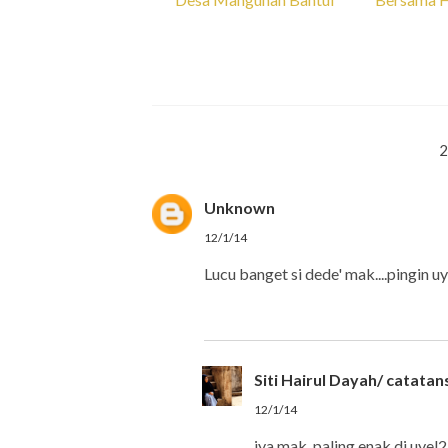
Unknown
12/1/14
Lucu banget si dede' mak....pingin uy
Siti Hairul Dayah/ catata
12/1/14
iya mak, paling enak di uyel2