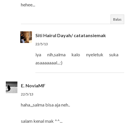
hehee...
Balas
Siti Hairul Dayah/ catatansiemak
22/5/13
iya nih,salma kalo nyeletuk suka
asaaaaaaal...:)
E. NoviaMF
22/5/13
haha,,,salma bisa aja neh..
salam kenal mak ^^...