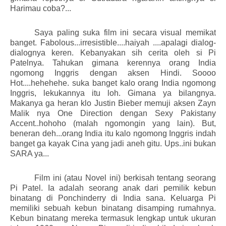
Harimau coba?...
Saya paling suka film ini secara visual memikat
banget. Fabolous...irresistible....haiyah ....apalagi dialog-
dialognya keren. Kebanyakan sih cerita oleh si Pi
Patelnya. Tahukan gimana kerennya orang India
ngomong Inggris dengan aksen Hindi. Soooo
Hot....hehehehe. suka banget kalo orang India ngomong
Inggris, lekukannya itu loh. Gimana ya bilangnya.
Makanya ga heran klo Justin Bieber memuji aksen Zayn
Malik nya One Direction dengan Sexy Pakistany
Accent..hohoho (malah ngomongin yang lain). But,
beneran deh...orang India itu kalo ngomong Inggris indah
banget ga kayak Cina yang jadi aneh gitu. Ups..ini bukan
SARA ya...
Film ini (atau Novel ini) berkisah tentang seorang
Pi Patel. Ia adalah seorang anak dari pemilik kebun
binatang di Ponchinderry di India sana. Keluarga Pi
memiliki sebuah kebun binatang disamping rumahnya.
Kebun binatang mereka termasuk lengkap untuk ukuran