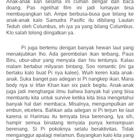
Anak-anak kan selama ini cuman dengar dan baca
doang. Pas ngelihat film ini jadi lumayan bisa
membayangkan lah. Ampe berbusa-busa gue bilang ke
anak-anak kalo Samudra Pasific itu dibilang Lautan
Teduh oleh Columbus, eh iya ya yang bilang Columbus.
Klo salah tolong diingatkan ya.
Pi juga bertemu dengan banyak hewan laut yang
menakjubkan lho. Ada gerombolan ikan terbang, Paus
Biru, ubur-ubur yang menyala dan hiu tentunya. Kalau
malam bertabur milyaran bintang. Soo romantic (ini ga
berlaku kalo buat Pi nya kalee). Wuih keren kata anak-
anak. Suka banget pas adegan si Pi nangkep ikan. Mana
body nya si Irfan Khan kan six pack begitu. Anak-anak
juga jadi menghargai ilmu bahwa banyak hal yang bisa
membantu kita untuk survive ketika kita bisa mengetahui
banyak hal dari membaca. Misalnya, mengumpulkan air
embun, etcetera. Bahkan ada adegan si Pi terjun ke laut
karena si Harimau itu ternyata bisa berenang. Iya sih,
hampir semua binatang ternyata punya kemampuan
berenang. Si Pi pokoknya selalu beraktivitas. Tidak
menganggur apalagi melamun. Bayangkan kalo kita yang