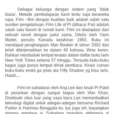
Sebagai keluarga dengan sistem yang ’tidak
biasa’. Metode pembalajaran kami tentu saja beraneka
rupa. Film –film dengan kualitas baik adalah salah satu
sumber pengetahuan. Film Life of Pi (dibaca: Pai) adalah
salah satu favorit di rumah kami. Film ini diadaptasi dari
sebuah novel dengan judul sama. Ditulis oleh Yann
Martel, penulis Kanada kelahiran 1963. Buku ini
mendapat penghargaan Man Booker di tahun 2002 dan
telah diterjemahkan ke dalam 40 bahasa. Wow keren.
Bahkan menduduki tempat teratas dalam daftar buku laris
New York Times selama 57 minggu. Ternyata buku-buku
bagus juga punya tempat dihati pembaca. Kirain cuman
buku-buku erotis ga jelas ala Fifty Shadow yg bisa laris.
Halah....
Film ini sutradarai oleh Ang Lee dan kisah Pi Patel
di perankan dengan sangat bagus oleh Irfan Khan.
Disebuah situs luar yang saya baca Lee memanfaatkan
teknologi digital untuk adegan-adegan bersama Richard
Parker si Harimau Benggala itu. Iya juga sih, bayangkan
gimana repotnya si Sutradara ngarahin aktingnya si