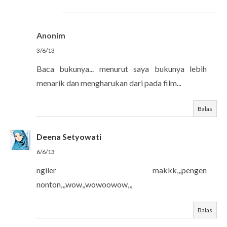
Anonim
3/6/13
Baca bukunya... menurut saya bukunya lebih
menarik dan mengharukan dari pada film...
Balas
Deena Setyowati
6/6/13
ngiler makkk,,,pengen
nonton,,,wow,,wowoowow,,,
Balas