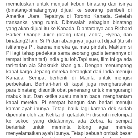
memutuskan untuk menjual kebun binatang dan isinya
(binatang-binatangnya) dijual ke seorang pembeli di
Amerika Utara. Tepatnya di Toronto Kanada. Setelah
transanksi yang rumit. Dibawalah sebagian binatang
yang akan dijual itu ke Kanada. Diantaranya ada Richard
Parker, Orange Juice (orang utan), Zebra, Hyena, dan
binatang2 lain. Si Pi dan abangnya juga ikut dijual (itu sih
istilahnya Pi, karena mereka ga mau pindah, Maklum si
Pi lagi tahap pedekate sama seorang gadis temennya di
tempat latihan tari) India gitu loh.Tapi suer, film ini ga ada
tari-tarian ala Shakrukh khan gitu. Dengan menumpang
kapal kargo Jepang mereka berangkat dari India menuju
Kanada. Sempat berhenti di Manila untuk mengisi
perbekalan. Berhari-hari di kapal juga mengharuskan
para binatang disuntik obat penenang untuk mengurangi
mabuk laut. Dan ketika suatu malam badai menghantam
kapal mereka. Pi sempat bangun dan berlari menuju
kamar ayah-ibunya. Tetapi balik lagi karena dek sudah
dipenuhi oleh air. Ketika di geladak Pi disuruh melompat
ke sekoci yang didalamnya ada Zebra. Ia sempat
berteriak untuk meminta tolong agar mereka
menyelamatkan ayah ibunya. Tetapi sebuah ombak besar