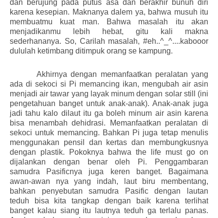
dan berujung pada putus asa dan berakhir bunuh diri
karena kesepian. Maknanya dalem ya, bahwa musuh itu
membuatmu kuat man. Bahwa masalah itu akan
menjadikanmu lebih hebat, gitu kali makna
sederhananya. So, Carilah masalah, #eh..^_^....kabooor
dululah ketimbang ditimpuk orang se kampung.
Akhirnya dengan memanfaatkan peralatan yang
ada di sekoci si Pi memancing ikan, mengubah air asin
menjadi air tawar yang layak minum dengan solar still (ini
pengetahuan banget untuk anak-anak). Anak-anak juga
jadi tahu kalo dilaut itu ga boleh minum air asin karena
bisa menambah dehidrasi. Memanfaatkan peralatan di
sekoci untuk memancing. Bahkan Pi juga tetap menulis
menggunakan pensil dan kertas dan membungkusnya
dengan plastik. Pokoknya bahwa the life must go on
dijalankan dengan benar oleh Pi. Penggambaran
samudra Pasificnya juga keren banget. Bagaimana
awan-awan nya yang indah, laut biru membentang,
bahkan penyebutan samudra Pasific dengan lautan
teduh bisa kita tangkap dengan baik karena terlihat
banget kalau siang itu lautnya teduh ga terlalu panas.