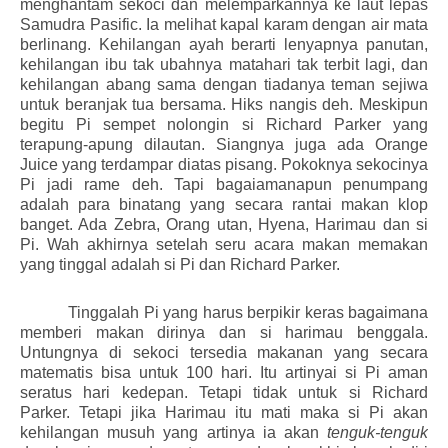
menghantam sekoci dan melemparkannya ke laut lepas
Samudra Pasific. Ia melihat kapal karam dengan air mata
berlinang. Kehilangan ayah berarti lenyapnya panutan,
kehilangan ibu tak ubahnya matahari tak terbit lagi, dan
kehilangan abang sama dengan tiadanya teman sejiwa
untuk beranjak tua bersama. Hiks nangis deh. Meskipun
begitu Pi sempet nolongin si Richard Parker yang
terapung-apung dilautan. Siangnya juga ada Orange
Juice yang terdampar diatas pisang. Pokoknya sekocinya
Pi jadi rame deh. Tapi bagaiamanapun penumpang
adalah para binatang yang secara rantai makan klop
banget. Ada Zebra, Orang utan, Hyena, Harimau dan si
Pi. Wah akhirnya setelah seru acara makan memakan
yang tinggal adalah si Pi dan Richard Parker.
Tinggalah Pi yang harus berpikir keras bagaimana
memberi makan dirinya dan si harimau benggala.
Untungnya di sekoci tersedia makanan yang secara
matematis bisa untuk 100 hari. Itu artinyai si Pi aman
seratus hari kedepan. Tetapi tidak untuk si Richard
Parker. Tetapi jika Harimau itu mati maka si Pi akan
kehilangan musuh yang artinya ia akan
tenguk-tenguk