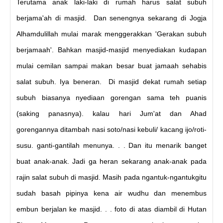
Terutama anak laki-laki di rumah harus salat subuh
berjama'ah di masjid. Dan senengnya sekarang di Jogja
Alhamdulillah mulai marak menggerakkan 'Gerakan subuh
berjamaah'. Bahkan masjid-masjid menyediakan kudapan
mulai cemilan sampai makan besar buat jamaah sehabis
salat subuh. Iya beneran. Di masjid dekat rumah setiap
subuh biasanya nyediaan gorengan sama teh puanis
(saking panasnya). kalau hari Jum'at dan Ahad
gorengannya ditambah nasi soto/nasi kebuli/ kacang ijo/roti-
susu. ganti-gantilah menunya. . . Dan itu menarik banget
buat anak-anak. Jadi ga heran sekarang anak-anak pada
rajin salat subuh di masjid. Masih pada ngantuk-ngantukgitu
sudah basah pipinya kena air wudhu dan menembus
embun berjalan ke masjid. . . foto di atas diambil di Hutan