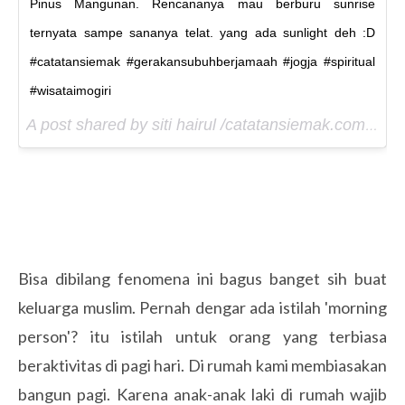
Pinus Mangunan. Rencananya mau berburu sunrise
ternyata sampe sananya telat. yang ada sunlight deh :D
#catatansiemak #gerakansubuhberjamaah #jogja #spiritual
#wisataimogiri
A post shared by siti hairul /catatansiemak.com (@siti_hairul) on
Bisa dibilang fenomena ini bagus banget sih buat
keluarga muslim. Pernah dengar ada istilah 'morning
person'? itu istilah untuk orang yang terbiasa
beraktivitas di pagi hari. Di rumah kami membiasakan
bangun pagi. Karena anak-anak laki di rumah wajib