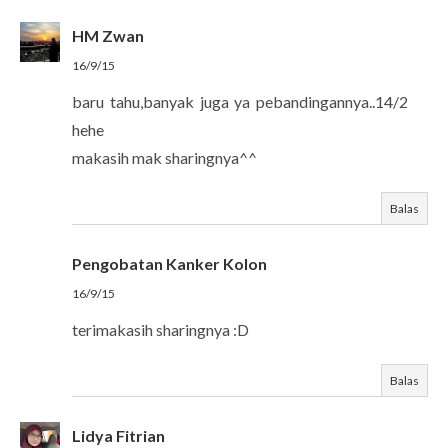
HM Zwan
16/9/15
baru tahu,banyak juga ya pebandingannya..14/2
hehe
makasih mak sharingnya^^
Balas
Pengobatan Kanker Kolon
16/9/15
terimakasih sharingnya :D
Balas
Lidya Fitrian