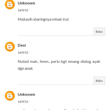
Unknown
16/9/15
Makasih sharingnya mbak Irul.
Balas
Desi
16/9/15
Noted mak.. hmm.. perlu bgt emang dialog ayah
dgn anak
Balas
Unknown
16/9/15