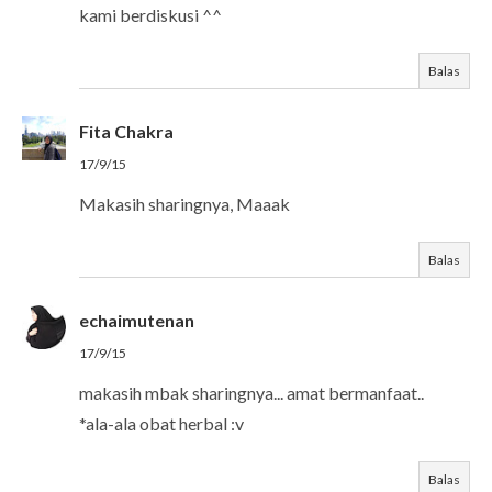
kami berdiskusi ^^
Balas
Fita Chakra
17/9/15
Makasih sharingnya, Maaak
Balas
echaimutenan
17/9/15
makasih mbak sharingnya... amat bermanfaat..
*ala-ala obat herbal :v
Balas