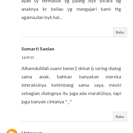
ayah sy termasuk yg paling byk bicara dg
anaknya kr beliau yg mengajari kami ttg
agama,dan byk hal...
Balas
Sumarti Saelan
16/9/15
Alhamdulillah suami bener2 dekat & sering dialog
sama anak, bahkan banyakan mereka
interaksinya ketimbang sama saya, meski
sebagian dialognya itu juga ada marah2nya, tapi
juga banyak cintanya ^_^
Balas
Unknown